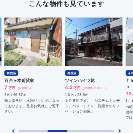
こんな物件も見ています
西院店
西院店
今
百合ヶ本町貸家
ツインハイツ乾
Ｔ
7
4.2
ｅ
万円
万円
(管理費 -)
(管理費 2,000円)
12
4Ｋ / 46.37㎡
1ＤＫ / 28.6㎡
南太秦学区 水回りキレイになっ
女性専用です。 システムキッチ
1ＬＤ
ております。是非お気軽にご覧下
ン、バス・トイレ・洗面台のリノ
出町
さい。
ベーション部屋。
便利
ては