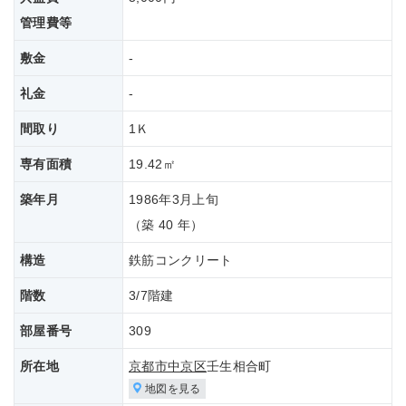
管理費等
敷金
-
礼金
-
間取り
1Ｋ
専有面積
19.42㎡
築年月
1986年3月上旬
（築 40 年）
構造
鉄筋コンクリート
階数
3/7階建
部屋番号
309
所在地
京都市中京区
壬生相合町
地図を見る