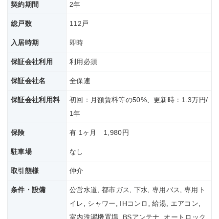
契約期間
2年
総戸数
112戸
入居時期
即時
保証会社利用
利用必須
保証会社名
全保連
保証会社
利用料
初回：月額賃料等の50%、更新時：1.3万円/
1年
保険
有 1ヶ月 1,980円
駐車場
なし
取引態様
仲介
条件・設備
公営水道, 都市ガス, 下水, 専用バス, 専用ト
イレ, シャワー, IHコンロ, 給湯, エアコン,
室内洗濯機置場, BSアンテナ, オートロック,