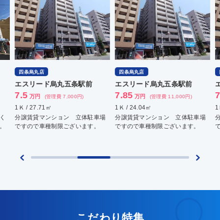
四条烏丸店
四条烏丸店
四
エスリード烏丸五条駅前
エスリード烏丸五条駅前
エ
7.5
7.85
7.
万円
万円
(管理費 7,000円)
(管理費 11,000円)
1Ｋ / 27.71㎡
1Ｋ / 24.04㎡
1Ｋ 
分譲賃貸マンション 立体駐車場
分譲賃貸マンション 立体駐車場
分譲
ですので車種制限ございます。
ですので車種制限ございます。
です
こだわり特集