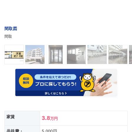
間取図
間取
家賃
3.8
万円
共益費・
5,000円