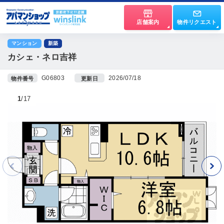
店舗案内
物件リクエスト
マンション
新築
カシェ・ネロ吉祥
G06803
2026/07/18
物件番号
更新日
1
17