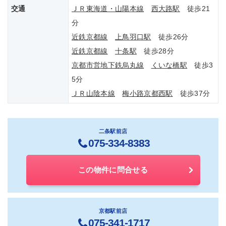
交通
ＪＲ東海道・山陽本線
西大路駅
徒歩21
分
近鉄京都線
上鳥羽口駅
徒歩26分
近鉄京都線
十条駅
徒歩28分
京都市営地下鉄烏丸線
くいな橋駅
徒歩3
5分
ＪＲ山陰本線
梅小路京都西駅
徒歩37分
二条駅前店
075-334-8383
この物件に問合せる
京都駅前店
075-341-1717