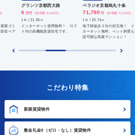
グランツ京都西大路
ベラジオ京都烏丸十条
ベ
6
71,790
11
万円
円
(管理費 3,000円)
(管理費 7,210円)
1Ｋ / 21.36㎡
1Ｋ / 25.74㎡
1ＬＤ
インターネット使用無料！ ロフ
地下鉄徒歩２分の好立地！ イン
地下
ト付の高機能賃貸住宅です。
ターネット無料、ペット飼育も相
ター
談可能な高級マンション！
談可
こだわり特集
新築賃貸物件
敷金礼金0
（ゼロ・なし）賃貸物件