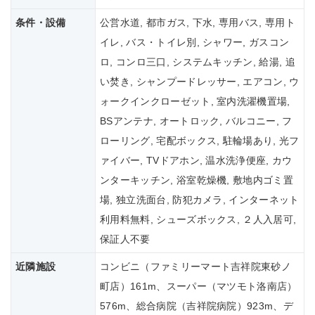
条件・設備
公営水道, 都市ガス, 下水, 専用バス, 専用ト
イレ, バス・トイレ別, シャワー, ガスコン
ロ, コンロ三口, システムキッチン, 給湯, 追
い焚き, シャンプードレッサー, エアコン, ウ
ォークインクローゼット, 室内洗濯機置場,
BSアンテナ, オートロック, バルコニー, フ
ローリング, 宅配ボックス, 駐輪場あり, 光フ
ァイバー, TVドアホン, 温水洗浄便座, カウ
ンターキッチン, 浴室乾燥機, 敷地内ゴミ置
場, 独立洗面台, 防犯カメラ, インターネット
利用料無料, シューズボックス, ２人入居可,
保証人不要
近隣施設
コンビニ（ファミリーマート吉祥院東砂ノ
町店）161m、スーパー（マツモト洛南店）
576m、総合病院（吉祥院病院）923m、デ