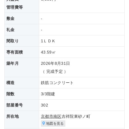
管理費等
敷金
-
礼金
-
間取り
1ＬＤＫ
専有面積
43.59㎡
築年月
2026年8月31日
（ 完成予定 ）
構造
鉄筋コンクリート
階数
3/3階建
部屋番号
302
所在地
京都市南区
吉祥院東砂ノ町
地図を見る