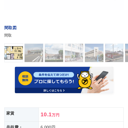
間取図
間取
家賃
10.1
万円
共益費・
6,000円