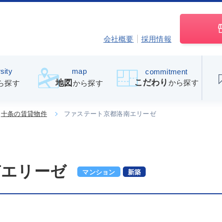
会社概要
採用情報
sity
map
commitment
こだわり
から探す
地図
ら探す
から探す
十条の賃貸物件
ファステート京都洛南エリーゼ
南エリーゼ
マンション
新築