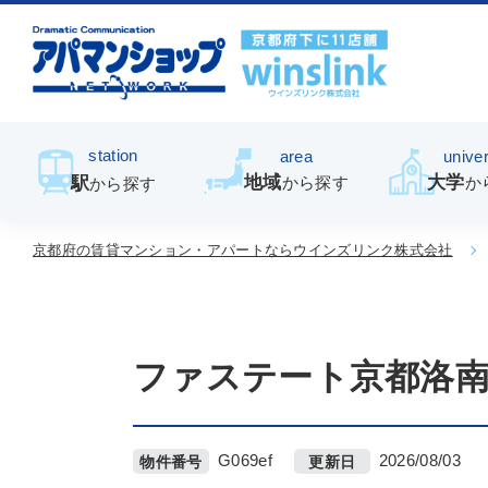
station
area
univer
地域
大学
駅
から探す
か
から探す
京都府の賃貸マンション・アパートならウインズリンク株式会社
ファステート京都洛
G069ef
2026/08/03
物件番号
更新日