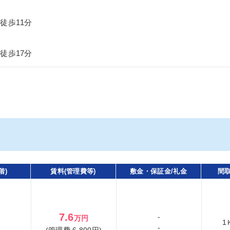
徒歩11分
徒歩17分
階)
賃料(管理費等)
敷金・保証金/礼金
間取
7.6
-
万円
1
-
(管理費 6,800円)