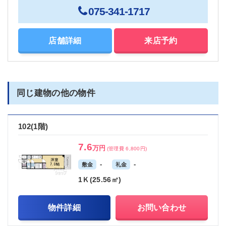
075-341-1717
店舗詳細
来店予約
同じ建物の他の物件
102(1階)
7.6
万円
(管理費 6,800円)
-
-
敷金
礼金
1Ｋ(25.56㎡)
物件詳細
お問い合わせ