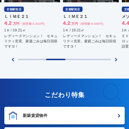
京都駅前店
京都駅前店
ＬＩＭＥ２１
メゾンブランシュＢ
4.2
4.4
万円
万円
(管理費 6,000円)
(管理費 -)
1Ｋ / 19.21㎡
1Ｋ / 18㎡
セキュ
レディースマンション！ セキュ
ＥＶ、オートロック付！ オート
日回収
リティ充実、家庭ごみは毎日回収
ロック、エレベータ、室内洗濯機
ですヨ！
設置可能、設備充実！
こだわり特集
新築賃貸物件