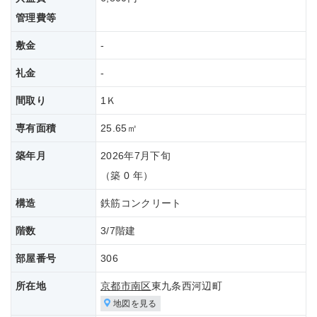
管理費等
敷金
-
礼金
-
間取り
1Ｋ
専有面積
25.65㎡
築年月
2026年7月下旬
（築 0 年）
構造
鉄筋コンクリート
階数
3/7階建
部屋番号
306
所在地
京都市南区
東九条西河辺町
地図を見る