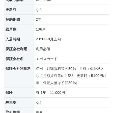
更新料
なし
契約期間
2年
総戸数
136戸
入居時期
2026年8月上旬
保証会社利用
利用必須
保証会社名
エポスカード
保証会社
利用料
初回：月額賃料等の50%、月額：保証料と
して月額賃料等の1.5%、更新時：5400円/1
年（保証人無は初回80%）
保険
有 1年 11,000円
駐車場
なし
取引態様
仲介