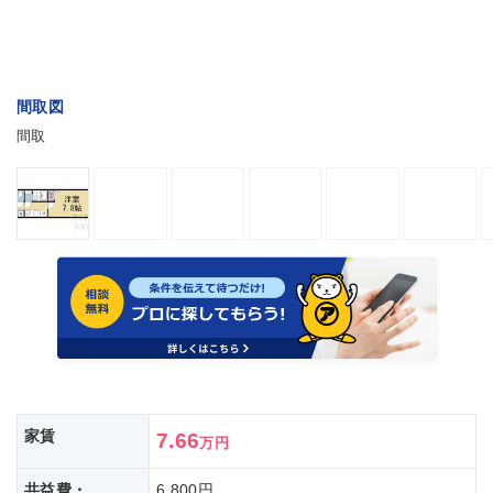
間取図
間取
家賃
7.66
万円
共益費・
6,800円