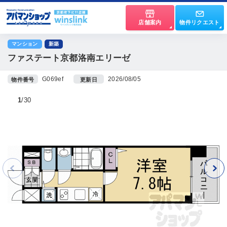
店舗案内
物件リクエスト
マンション
新築
ファステート京都洛南エリーゼ
G069ef
2026/08/05
物件番号
更新日
1
30