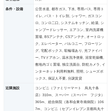
条件・設備
公営水道, 都市ガス, 下水, 専用バス, 専用ト
イレ, バス・トイレ別, シャワー, ガスコン
ロ, コンロ二口, システムキッチン, 給湯, シ
ャンプードレッサー, エアコン, 室内洗濯機
置場, BSアンテナ, CSアンテナ, オートロッ
ク, エレベーター, バルコニー, フローリン
グ, 宅配ボックス, 駐輪場あり, 光ファイバ
ー, TVドアホン, 温水洗浄便座, 浴室乾燥機,
敷地内ゴミ置場, 独立洗面台, 防犯カメラ, イ
ンターネット利用料無料, 照明, シューズボ
ックス, 保証人不要, 分譲賃貸
近隣施設
コンビニ（ファミリーマート 烏丸十条
店）310m、スーパー（スーパー フジタ）
365m、総合病院（洛和会東寺南病院）106
7m、コンビニ（セブンイレブン京都烏丸十