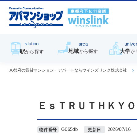
station
area
univer
地域
大学
駅
から探す
か
から探す
京都府の賃貸マンション・アパートならウインズリンク株式会社
ＥｓＴＲＵＴＨＫＹＯ
G065db
2026/07/16
物件番号
更新日