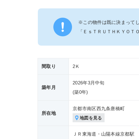
※この物件は既に決まって
「ＥｓＴＲＵＴＨＫＹＯＴ
間取り
2Ｋ
2026年3月中旬
築年月
(築
0年)
京都市南区西九条唐橋町
所在地
地図を見る
ＪＲ東海道・山陽本線京都駅 