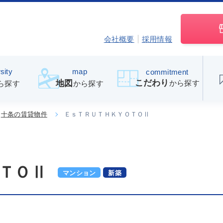
会社概要
採用情報
sity
map
commitment
こだわり
から探す
地図
ら探す
から探す
十条の賃貸物件
ＥｓＴＲＵＴＨＫＹＯＴＯⅡ
ＴＯⅡ
マンション
新築