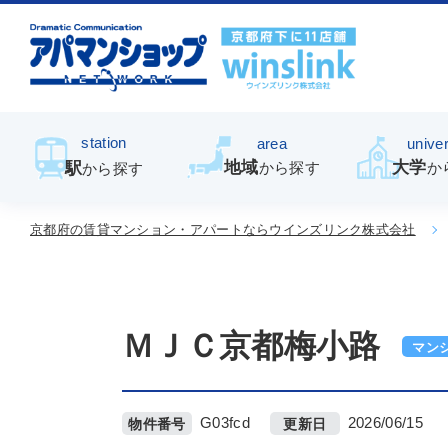
station
area
univer
地域
大学
駅
から探す
か
から探す
京都府の賃貸マンション・アパートならウインズリンク株式会社
ＭＪＣ京都梅小路
マン
G03fcd
2026/06/15
物件番号
更新日