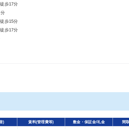
徒歩17分
2分
徒歩15分
徒歩17分
分
階)
賃料(管理費等)
敷金・保証金/礼金
間取