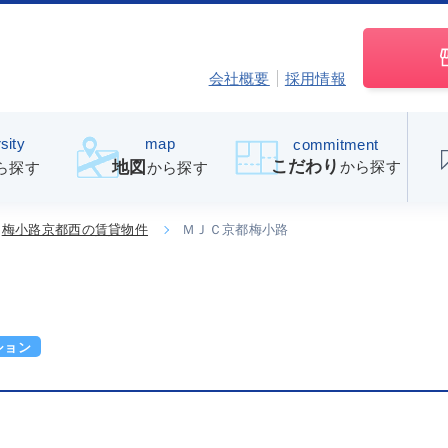
会社概要
採用情報
sity
map
commitment
こだわり
から探す
地図
ら探す
から探す
梅小路京都西の賃貸物件
ＭＪＣ京都梅小路
ション