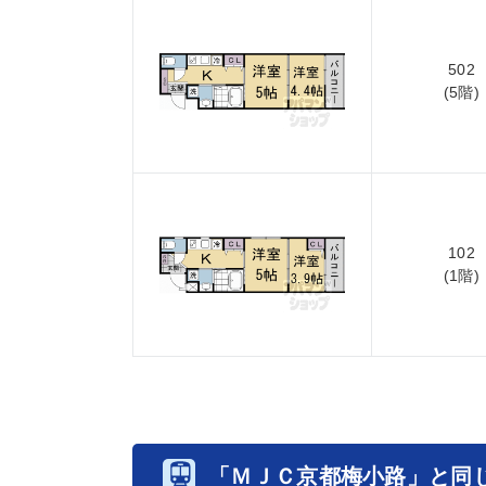
502
(5階)
102
(1階)
「ＭＪＣ京都梅小路」と同