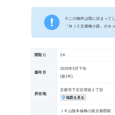
※この物件は既に決まって
「ＭＪＣ京都梅小路」のキ
間取り
2Ｋ
2025年5月下旬
築年月
(築
1年)
京都市下京区突抜２丁目
所在地
地図を見る
ＪＲ山陰本線梅小路京都西駅 