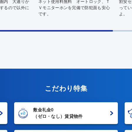
ートロック、Ｔ
割安セパレート！ 大通りから少し入
インタ
で防犯面も安心
っていますので、周辺静かな環境です
やスー
よ。
便利♪
こだわり特集
敷金礼金0
（ゼロ・なし）賃貸物件