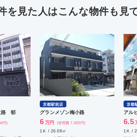
件を見た人は
こんな物件も見
京都駅前店
京都
路
アルビーコート
リシ
6.5
9.9
万円
)
(管理費 4,500円)
1Ｋ / 22.55㎡
1ＬＤＫ