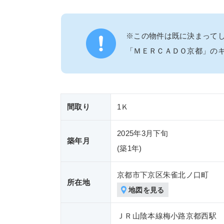
※この物件は既に決まって
「ＭＥＲＣＡＤＯ京都」の
間取り
1Ｋ
2025年3月下旬
築年月
(築
1年)
京都市下京区朱雀北ノ口町
所在地
地図を見る
ＪＲ山陰本線梅小路京都西駅 