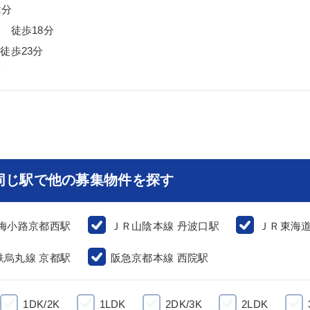
2分
 徒歩18分
徒歩23分
分
同じ駅で他の募集物件を探す
 梅小路京都西駅
ＪＲ山陰本線 丹波口駅
ＪＲ東海道
鉄烏丸線 京都駅
阪急京都本線 西院駅
1DK/2K
1LDK
2DK/3K
2LDK