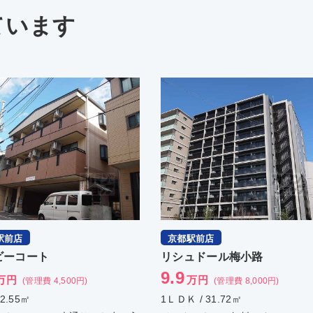
ています
駅前店
京都駅前店
ュドール梅小路
東医ビル
14.5
万円
万円
(管理費 8,000円)
(管理費 5,000円)
 / 31.72㎡
1ＬＤＫ / 52.51㎡