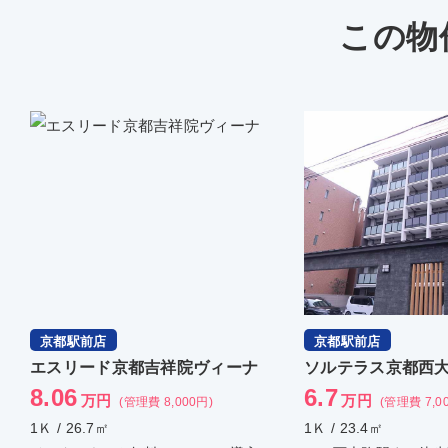
この物
京都駅前店
京都駅前店
ソルテラス京都西大路 郁
グランメゾン梅小
6.7
6
万円
万円
(管理費 7,000円)
(管理費 7,000円
1Ｋ / 23.4㎡
1Ｋ / 26.08㎡