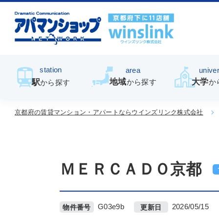
station
area
univer
地域
大学
駅
から探す
か
から探す
京都府の賃貸マンション・アパートならウインズリンク株式会社
ＭＥＲＣＡＤＯ京都
G03e9b
2026/05/15
物件番号
更新日