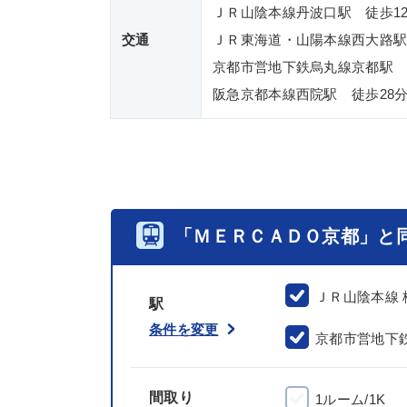
ＪＲ山陰本線丹波口駅 徒歩1
交通
ＪＲ東海道・山陽本線西大路駅
京都市営地下鉄烏丸線京都駅 
阪急京都本線西院駅 徒歩28
「ＭＥＲＣＡＤＯ京都」と
ＪＲ山陰本線
駅
条件を変更
京都市営地下
間取り
1ルーム/1K