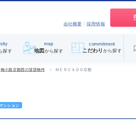
会社概要
採用情報
sity
map
commitment
こだわり
から探す
地図
ら探す
から探す
梅小路京都西の賃貸物件
ＭＥＲＣＡＤＯ京都
マンション