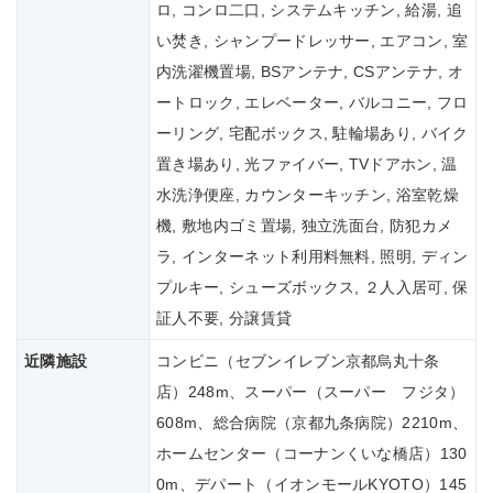
ロ, コンロ二口, システムキッチン, 給湯, 追
い焚き, シャンプードレッサー, エアコン, 室
内洗濯機置場, BSアンテナ, CSアンテナ, オ
ートロック, エレベーター, バルコニー, フロ
ーリング, 宅配ボックス, 駐輪場あり, バイク
置き場あり, 光ファイバー, TVドアホン, 温
水洗浄便座, カウンターキッチン, 浴室乾燥
機, 敷地内ゴミ置場, 独立洗面台, 防犯カメ
ラ, インターネット利用料無料, 照明, ディン
プルキー, シューズボックス, ２人入居可, 保
証人不要, 分譲賃貸
近隣施設
コンビニ（セブンイレブン京都烏丸十条
店）248m、スーパー（スーパー フジタ）
608m、総合病院（京都九条病院）2210m、
ホームセンター（コーナンくいな橋店）130
0m、デパート（イオンモールKYOTO）145