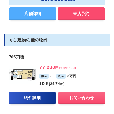
店舗詳細
来店予約
同じ建物の他の物件
705(7階)
77,280
円
(管理費 7,720円)
-
8万円
敷金
礼金
1ＤＫ(25.74㎡)
物件詳細
お問い合わせ