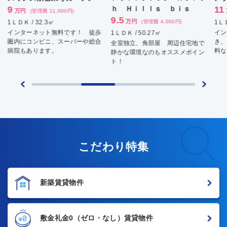
ｈ Ｈｉｌｌｓ ｂｉｓ
11
8.
万円
(管理費 7,000円)
9.5
万円
(管理費 4,000円)
1ＬＤＫ / 41.6㎡
1ＬＤ
インターネット無料！ 追い炊
イン
1ＬＤＫ / 50.27㎡
き、浴室乾燥、インターネット無
地の
全室独立、角部屋 周辺住宅地で
料など充実した設備！
環境
静かな環境なのもオススメポイン
ト！
こだわり特集
新築賃貸物件
敷金礼金0
（ゼロ・なし）賃貸物件