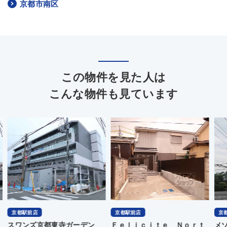
京都市南区
この物件を見た人は
こんな物件も見ています
京都駅前店
京都駅前店
京
Ｆｅｌｉｃｉｔｅ Ｎｏｒｔ
メゾン１番館
Ｍ