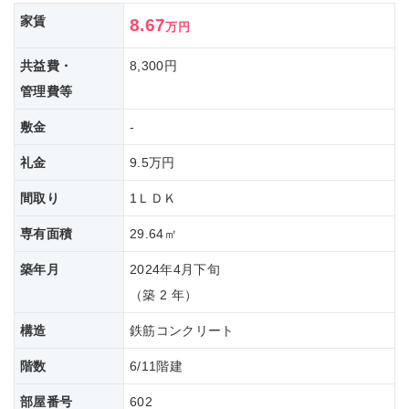
家賃
8.67
万円
共益費・
8,300円
管理費等
敷金
-
礼金
9.5万円
間取り
1ＬＤＫ
専有面積
29.64㎡
築年月
2024年4月下旬
（築 2 年）
構造
鉄筋コンクリート
階数
6/11階建
部屋番号
602