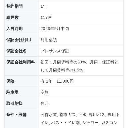
契約期間
1年
総戸数
117戸
入居時期
2026年9月中旬
保証会社利用
利用必須
保証会社名
プレサンス保証
保証会社
利用料
初回：月額賃料等の50%、月額：保証料と
して月額賃料等の1.5%
保険
有 1年 11,000円
駐車場
空無
取引態様
仲介
条件・設備
公営水道, 都市ガス, 下水, 専用バス, 専用ト
イレ, バス・トイレ別, シャワー, ガスコン