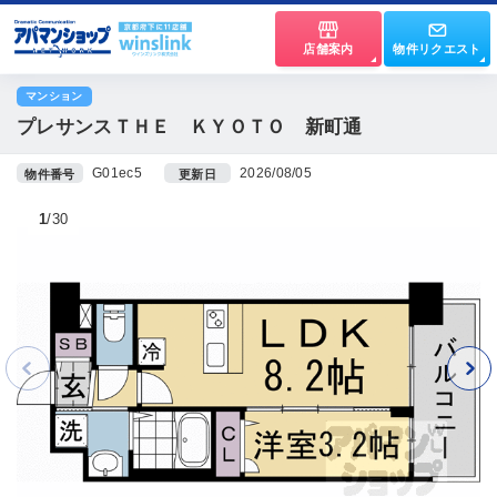
店舗案内
物件リクエスト
マンション
プレサンスＴＨＥ ＫＹＯＴＯ 新町通
G01ec5
2026/08/05
物件番号
更新日
1
30