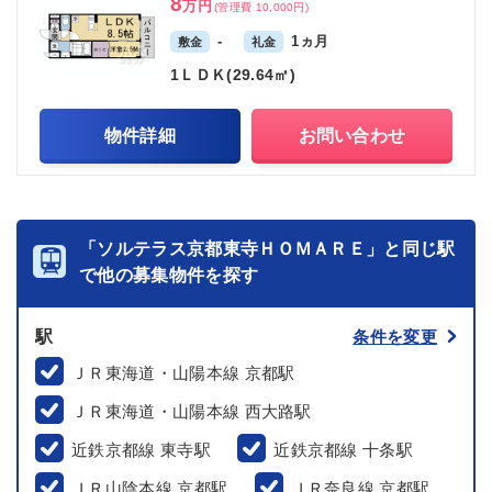
8
万円
(管理費 10,000円)
-
1ヵ月
敷金
礼金
1ＬＤＫ(29.64㎡)
物件詳細
お問い合わせ
「ソルテラス京都東寺ＨＯＭＡＲＥ」と同じ駅
で他の募集物件を探す
駅
条件を変更
ＪＲ東海道・山陽本線 京都駅
ＪＲ東海道・山陽本線 西大路駅
近鉄京都線 東寺駅
近鉄京都線 十条駅
ＪＲ山陰本線 京都駅
ＪＲ奈良線 京都駅