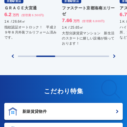
京都駅前店
京都駅前店
京
ＧＲＡＣＥ大宮通
ファステート京都洛南エリー
ア
6.2
ゼ
6.
万円
(管理費 6,500円)
7.66
万円
1Ｋ / 26.64㎡
(管理費 6,800円)
1Ｋ 
指紋認証オートロック！ 平成２
ハイ
1Ｋ / 25.65㎡
９年８月外装フルリフォーム済み
所、
大型分譲賃貸マンション 新生活
です。
など
のスタートに嬉しい設備が揃って
おります！
こだわり特集
新築賃貸物件