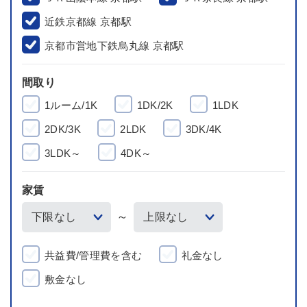
近鉄京都線 京都駅
京都市営地下鉄烏丸線 京都駅
間取り
1ルーム/1K
1DK/2K
1LDK
2DK/3K
2LDK
3DK/4K
3LDK～
4DK～
家賃
～
共益費/管理費を含む
礼金なし
敷金なし