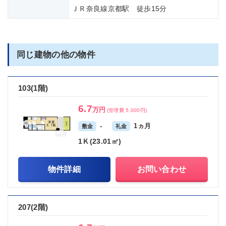
ＪＲ奈良線京都駅 徒歩15分
同じ建物の他の物件
103(1階)
6.7
万円
(管理費 5,000円)
-
1ヵ月
敷金
礼金
1Ｋ(23.01㎡)
物件詳細
お問い合わせ
207(2階)