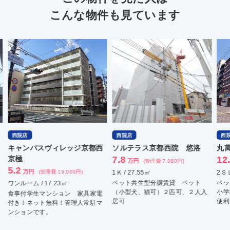
こんな物件も見ています
西院店
西院店
西
キャンパスヴィレッジ京都西
ソルテラス京都西院 悠洛
丸
京極
7.8
12
万円
(管理費 7,080円)
5.2
万円
(管理費 19,000円)
1Ｋ / 27.55㎡
2ＳＬ
ペット共生型分譲賃貸 ペット
ペッ
ワンルーム / 17.23㎡
（小型犬、猫可）２匹可、２人入
小学
食事付学生マンション 家具家電
居可
便利
付き！ネット無料！管理人常駐マ
ンションです。