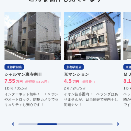
京都駅前店
京都駅前店
京
シャルマン東寺南Ⅲ
光マンション
Ｍ
7.55
4.5
8.
万円
万円
(管理費 4,600円)
(管理費 -)
1ＤＫ / 35.5㎡
2Ｋ / 24.75㎡
1ＤＫ
インターネット無料！ ＴＶホン
イオン徒歩圏内！ ベランダはあ
ペッ
やオートロック、防犯カメラでセ
りませんが、日当良好で室内干し
隣が
キュリティも安心です！
問題ナシ！
です