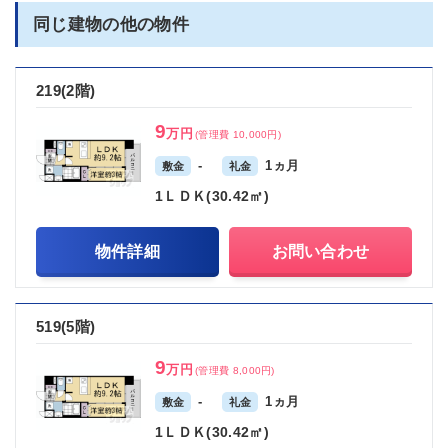
同じ建物の他の物件
219(2階)
9
万円
(管理費 10,000円)
-
1ヵ月
敷金
礼金
1ＬＤＫ(30.42㎡)
物件詳細
お問い合わせ
519(5階)
9
万円
(管理費 8,000円)
-
1ヵ月
敷金
礼金
1ＬＤＫ(30.42㎡)