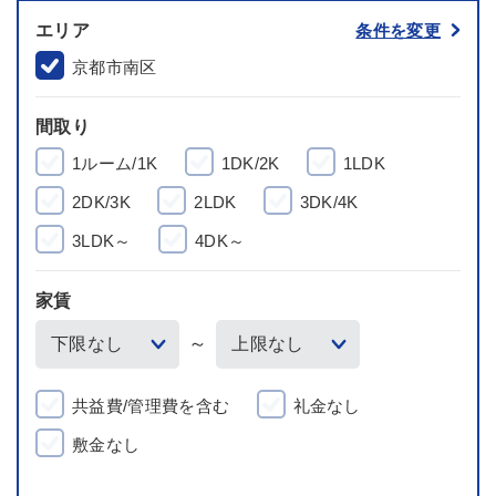
エリア
条件を変更
京都市南区
間取り
1ルーム/1K
1DK/2K
1LDK
2DK/3K
2LDK
3DK/4K
3LDK～
4DK～
家賃
～
共益費/管理費を含む
礼金なし
敷金なし