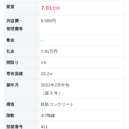
家賃
7.01
万円
共益費・
8,000円
管理費等
敷金
-
礼金
7.81万円
間取り
1Ｋ
専有面積
23.2㎡
築年月
2021年2月中旬
（築 5 年）
構造
鉄筋コンクリート
階数
4/7階建
部屋番号
411