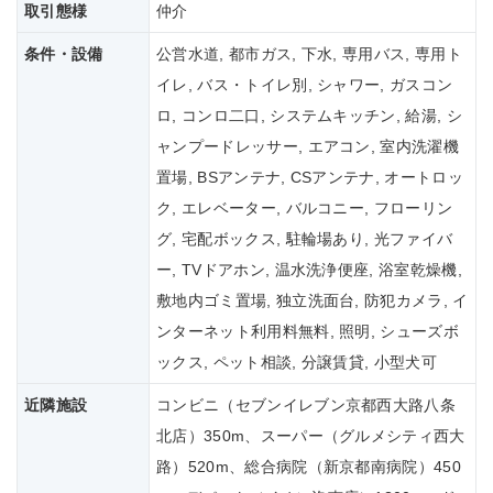
取引態様
仲介
条件・設備
公営水道, 都市ガス, 下水, 専用バス, 専用ト
イレ, バス・トイレ別, シャワー, ガスコン
ロ, コンロ二口, システムキッチン, 給湯, シ
ャンプードレッサー, エアコン, 室内洗濯機
置場, BSアンテナ, CSアンテナ, オートロッ
ク, エレベーター, バルコニー, フローリン
グ, 宅配ボックス, 駐輪場あり, 光ファイバ
ー, TVドアホン, 温水洗浄便座, 浴室乾燥機,
敷地内ゴミ置場, 独立洗面台, 防犯カメラ, イ
ンターネット利用料無料, 照明, シューズボ
ックス, ペット相談, 分譲賃貸, 小型犬可
近隣施設
コンビニ（セブンイレブン京都西大路八条
北店）350m、スーパー（グルメシティ西大
路）520m、総合病院（新京都南病院）450