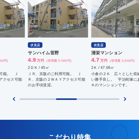
伏見店
伏見店
伏
サンハイム笹野
清栄マンション
丸
4.9
4.7
4
万円
万円
万
(管理費 5,000円)
(管理費 3,000円)
2ＤＫ / 45㎡
2Ｋ / 47.06㎡
2Ｋ 
ＪＲ、京阪のご利用可能。 Ｊ
小倉の２Ｋ 広々とした収納は使
駐車
Ｒ、京阪の２ＷＡＹアクセス可能
い勝手良し。 宇治蛇塚にある２
徒歩
のお手頃賃貸。
Ｋのマンションです。
こだわり特集