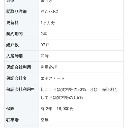
方位
東向き
間取り詳細
洋7.7×K2
更新料
1ヶ月分
契約期間
2年
総戸数
97戸
入居時期
即時
保証会社利用
利用必須
保証会社名
エポスカード
保証会社
利用料
初回：月額賃料等の50%、月額：保証料と
して月額賃料等の1.5%
保険
有 2年 18,000円
駐車場
空無