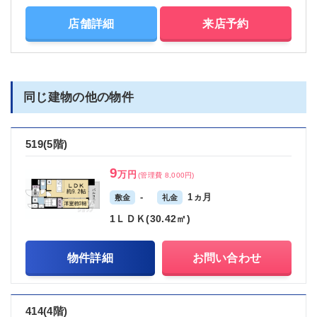
店舗詳細
来店予約
同じ建物の他の物件
519(5階)
9
万円
(管理費 8,000円)
-
1ヵ月
敷金
礼金
1ＬＤＫ(30.42㎡)
物件詳細
お問い合わせ
414(4階)