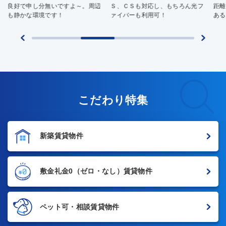
Ｓ、ＣＳも対応し、もちろん光フ
距離はありますが、バス停近くに
多
ァイバーも利用可！
あるので安心。
勤
こだわり特集
新築賃貸物件
敷金礼金0
（ゼロ・なし）賃貸物件
ペット可・相談賃貸物件