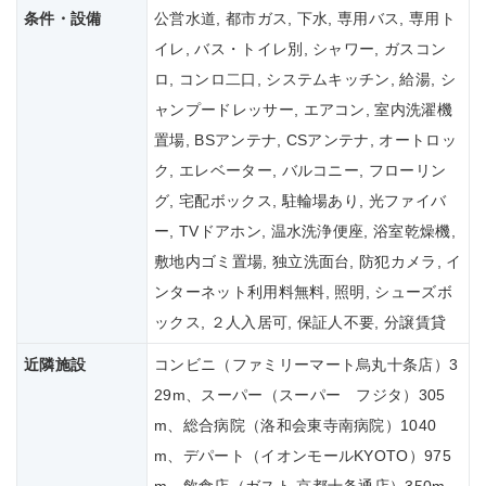
条件・設備
公営水道, 都市ガス, 下水, 専用バス, 専用ト
イレ, バス・トイレ別, シャワー, ガスコン
ロ, コンロ二口, システムキッチン, 給湯, シ
ャンプードレッサー, エアコン, 室内洗濯機
置場, BSアンテナ, CSアンテナ, オートロッ
ク, エレベーター, バルコニー, フローリン
グ, 宅配ボックス, 駐輪場あり, 光ファイバ
ー, TVドアホン, 温水洗浄便座, 浴室乾燥機,
敷地内ゴミ置場, 独立洗面台, 防犯カメラ, イ
ンターネット利用料無料, 照明, シューズボ
ックス, ２人入居可, 保証人不要, 分譲賃貸
近隣施設
コンビニ（ファミリーマート烏丸十条店）3
29m、スーパー（スーパー フジタ）305
m、総合病院（洛和会東寺南病院）1040
m、デパート（イオンモールKYOTO）975