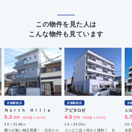
この物件を見た人は
こんな物件も見ています
京都駅前店
京都駅前店
京
アビタロゼ
シルバン吉祥院
パ
4.5
5.7
10
万円
万円
(管理費 5,000円)
(管理費 3,000円)
1Ｋ / 24.04㎡
2ＤＫ / 49㎡
3ＬＤ
コンビニ近く何かと便利！ Ｂ
全室南向きベランダ！ 駅までの
洛