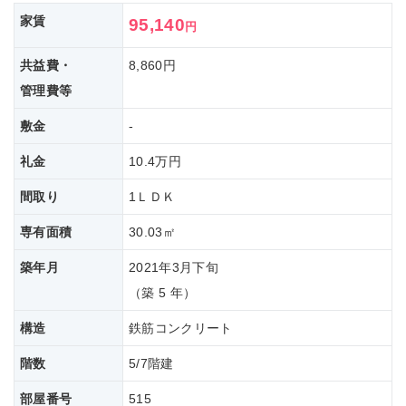
家賃
95,140
円
共益費・
8,860円
管理費等
敷金
-
礼金
10.4万円
間取り
1ＬＤＫ
専有面積
30.03㎡
築年月
2021年3月下旬
（築 5 年）
構造
鉄筋コンクリート
階数
5/7階建
部屋番号
515