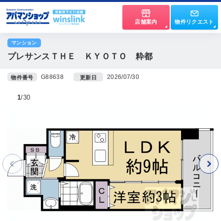
店舗案内
物件リクエスト
マンション
プレサンスＴＨＥ ＫＹＯＴＯ 粋都
G88638
2026/07/30
物件番号
更新日
1
30