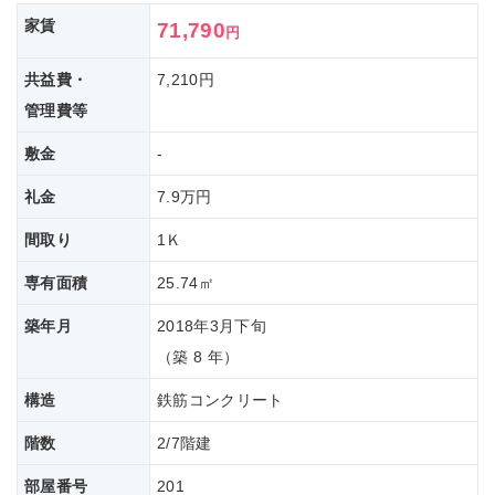
家賃
71,790
円
共益費・
7,210円
管理費等
敷金
-
礼金
7.9万円
間取り
1Ｋ
専有面積
25.74㎡
築年月
2018年3月下旬
（築 8 年）
構造
鉄筋コンクリート
階数
2/7階建
部屋番号
201