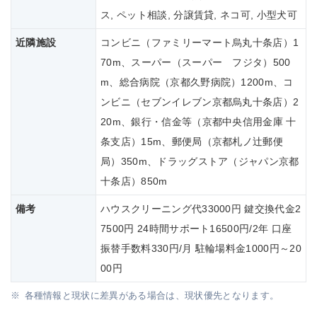
ス, ペット相談, 分譲賃貸, ネコ可, 小型犬可
近隣施設
コンビニ（ファミリーマート烏丸十条店）1
70m、スーパー（スーパー フジタ）500
m、総合病院（京都久野病院）1200m、コ
ンビニ（セブンイレブン京都烏丸十条店）2
20m、銀行・信金等（京都中央信用金庫 十
条支店）15m、郵便局（京都札ノ辻郵便
局）350m、ドラッグストア（ジャパン京都
十条店）850m
備考
ハウスクリーニング代33000円 鍵交換代金2
7500円 24時間サポート16500円/2年 口座
振替手数料330円/月 駐輪場料金1000円～20
00円
各種情報と現状に差異がある場合は、現状優先となります。