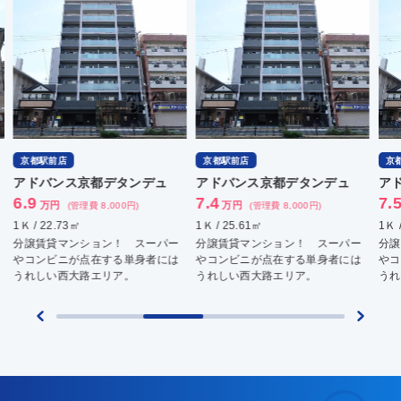
京都駅前店
京都駅前店
京
アドバンス京都デタンデュ
アドバンス京都デタンデュ
ア
7.4
7.5
7.
万円
万円
(管理費 8,000円)
(管理費 8,000円)
1Ｋ / 25.61㎡
1Ｋ / 26.36㎡
1Ｋ 
ー
分譲賃貸マンション！ スーパー
分譲賃貸マンション！ スーパー
分
は
やコンビニが点在する単身者には
やコンビニが点在する単身者には
や
うれしい西大路エリア。
うれしい西大路エリア。
う