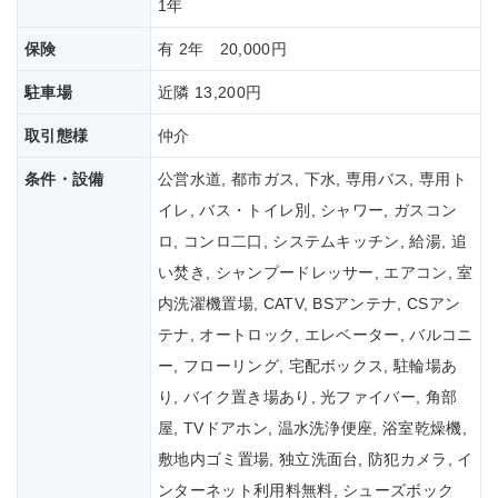
1年
保険
有 2年 20,000円
駐車場
近隣 13,200円
取引態様
仲介
条件・設備
公営水道, 都市ガス, 下水, 専用バス, 専用ト
イレ, バス・トイレ別, シャワー, ガスコン
ロ, コンロ二口, システムキッチン, 給湯, 追
い焚き, シャンプードレッサー, エアコン, 室
内洗濯機置場, CATV, BSアンテナ, CSアン
テナ, オートロック, エレベーター, バルコニ
ー, フローリング, 宅配ボックス, 駐輪場あ
り, バイク置き場あり, 光ファイバー, 角部
屋, TVドアホン, 温水洗浄便座, 浴室乾燥機,
敷地内ゴミ置場, 独立洗面台, 防犯カメラ, イ
ンターネット利用料無料, シューズボック