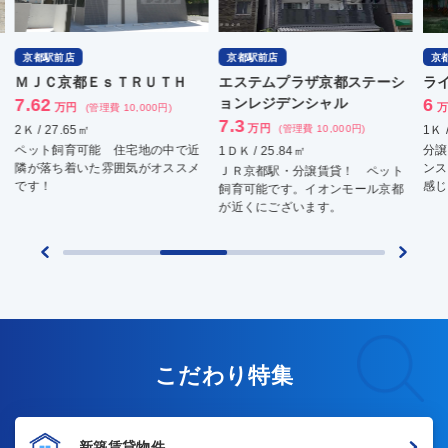
京都駅前店
京都駅前店
京
ＭＪＣ京都ＥｓＴＲＵＴＨ
エステムプラザ京都ステーシ
ラ
7.62
ョンレジデンシャル
6
万円
万
(管理費 10,000円)
7.3
万円
2Ｋ / 27.65㎡
(管理費 10,000円)
1Ｋ 
ペット飼育可能 住宅地の中で近
分譲
1ＤＫ / 25.84㎡
隣が落ち着いた雰囲気がオススメ
ンス
ＪＲ京都駅・分譲賃貸！ ペット
です！
感じ
飼育可能です。イオンモール京都
が近くにございます。
こだわり特集
新築賃貸物件