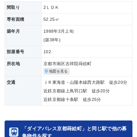
間取り
2ＬＤＫ
専有面積
52.25㎡
築年月
1988年3月上旬
(築
38年)
部屋番号
102
所在地
京都市南区吉祥院蒔絵町
地図を見る
交通
ＪＲ東海道・山陽本線西大路駅 徒歩20分
近鉄京都線上鳥羽口駅 徒歩20分
近鉄京都線十条駅 徒歩25分
「ダイアパレス京都蒔絵町」と同じ駅で他の募
集物件を探す