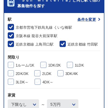
「Ｓｕｎ Ｗｉｓｔｅｒｉａ」と同じ駅で他の
募集物件を探す
駅
条件を変更
京都市営地下鉄烏丸線 くいな橋駅
京阪本線 龍谷大前深草駅
近鉄京都線 上鳥羽口駅
近鉄京都線 竹田駅
間取り
1ルーム/1K
1DK/2K
1LDK
2DK/3K
2LDK
3DK/4K
3LDK～
4DK～
家賃
～