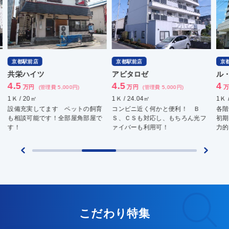
京都駅前店
京都駅前店
京
共栄ハイツ
アビタロゼ
ル
4.5
4.5
4
万円
万円
万
(管理費 5,000円)
(管理費 5,000円)
1Ｋ / 20㎡
1Ｋ / 24.04㎡
1Ｋ 
設備充実してます ペットの飼育
コンビニ近く何かと便利！ Ｂ
各
も相談可能です！全部屋角部屋で
Ｓ、ＣＳも対応し、もちろん光フ
初期
す！
ァイバーも利用可！
力的
こだわり特集