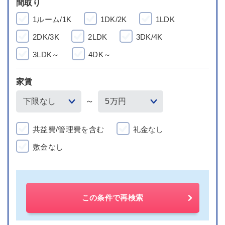
間取り
1ルーム/1K
1DK/2K
1LDK
2DK/3K
2LDK
3DK/4K
3LDK～
4DK～
家賃
～
共益費/管理費を含む
礼金なし
敷金なし
この条件で再検索