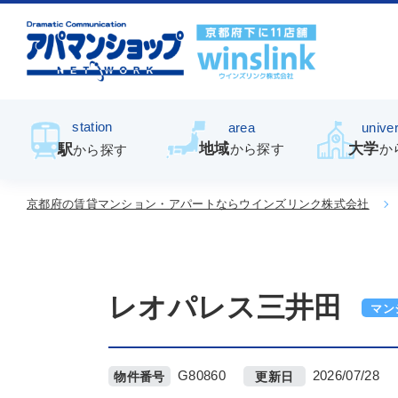
station
area
univer
地域
大学
駅
から探す
か
から探す
京都府の賃貸マンション・アパートならウインズリンク株式会社
レオパレス三井田
マン
G80860
2026/07/28
物件番号
更新日