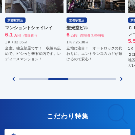
京都駅前店
京都駅前店
京
マンショントシェイレイ
聖光堂ビル
Ｃ
6.1
6
レ
万円
万円
(管理費 -)
(管理費 3,000円)
5.
1Ｋ / 32.36㎡
1Ｋ / 26.38㎡
全室、独立部屋です！ 収納も広
立地に注目！ オートロックの代
1Ｋ 
めで、ビシっと来る室内です。レ
わりに、エントランスのカギが頂
２口
ディースマンション！
けるので安心！
地区
ガレ
こだわり特集