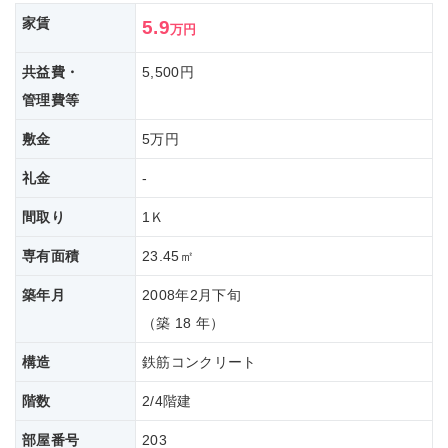
家賃
5.9
万円
共益費・
5,500円
管理費等
敷金
5万円
礼金
-
間取り
1Ｋ
専有面積
23.45㎡
築年月
2008年2月下旬
（築 18 年）
構造
鉄筋コンクリート
階数
2/4階建
部屋番号
203