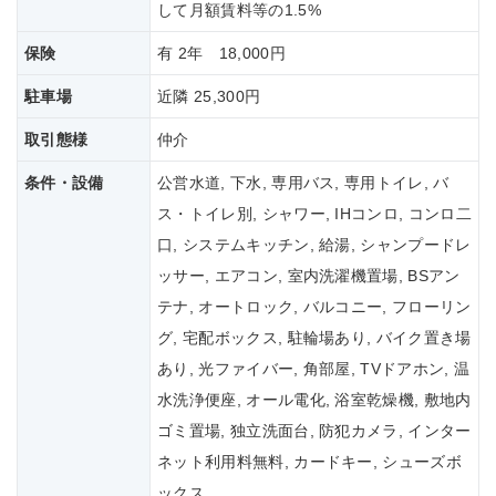
して月額賃料等の1.5%
保険
有 2年 18,000円
駐車場
近隣 25,300円
取引態様
仲介
条件・設備
公営水道, 下水, 専用バス, 専用トイレ, バ
ス・トイレ別, シャワー, IHコンロ, コンロ二
口, システムキッチン, 給湯, シャンプードレ
ッサー, エアコン, 室内洗濯機置場, BSアン
テナ, オートロック, バルコニー, フローリン
グ, 宅配ボックス, 駐輪場あり, バイク置き場
あり, 光ファイバー, 角部屋, TVドアホン, 温
水洗浄便座, オール電化, 浴室乾燥機, 敷地内
ゴミ置場, 独立洗面台, 防犯カメラ, インター
ネット利用料無料, カードキー, シューズボ
ックス