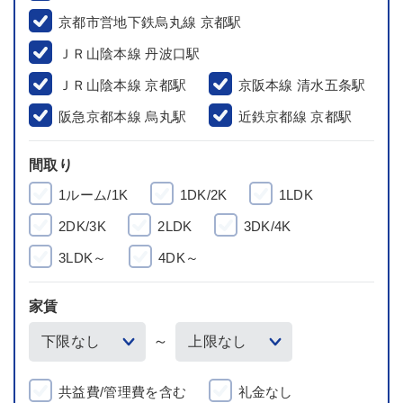
京都市営地下鉄烏丸線 京都駅
ＪＲ山陰本線 丹波口駅
ＪＲ山陰本線 京都駅
京阪本線 清水五条駅
阪急京都本線 烏丸駅
近鉄京都線 京都駅
間取り
1ルーム/1K
1DK/2K
1LDK
2DK/3K
2LDK
3DK/4K
3LDK～
4DK～
家賃
～
共益費/管理費を含む
礼金なし