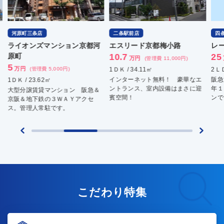
河原町三条店
二条駅前店
四条烏丸
イオンズマンション京都河
エスリード京都梅小路
レーベ
町
10.7
25
万円
万円
(管理費 11,000円)
万円
(管理費 5,000円)
1ＤＫ / 34.11㎡
2ＬＤＫ / 
インターネット無料！ 豪華なエ
阪急河原
Ｋ / 23.62㎡
ントランス、室内設備はまさに迎
年１１月
型分譲賃貸マンション 阪急＆
賓空間！
ンです。
阪＆地下鉄の３ＷＡＹアクセ
。管理人常駐です。
こだわり特集