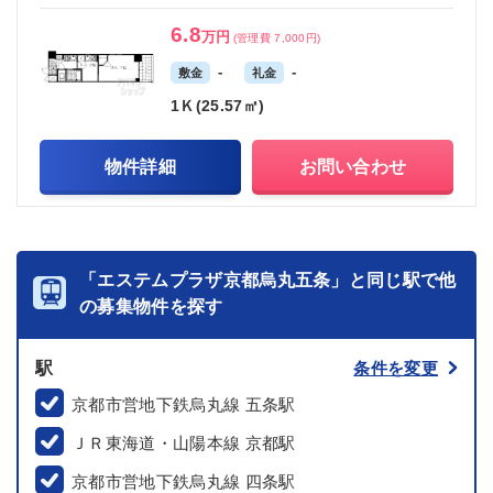
6.8
万円
(管理費 7,000円)
-
-
敷金
礼金
1Ｋ(25.57㎡)
物件詳細
お問い合わせ
「エステムプラザ京都烏丸五条」と同じ駅で他
の募集物件を探す
駅
条件を変更
京都市営地下鉄烏丸線 五条駅
ＪＲ東海道・山陽本線 京都駅
京都市営地下鉄烏丸線 四条駅