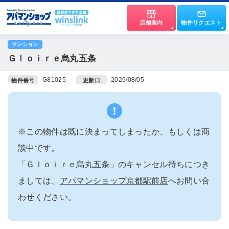
店舗案内
物件リクエスト
マンション
Ｇｌｏｉｒｅ烏丸五条
G81025
2026/08/05
物件番号
更新日
※この物件は既に決まってしまったか、もしくは商
談中です。
「Ｇｌｏｉｒｅ烏丸五条」のキャンセル待ちにつき
ましては、
アパマンショップ京都駅前店
へお問い合
わせください。