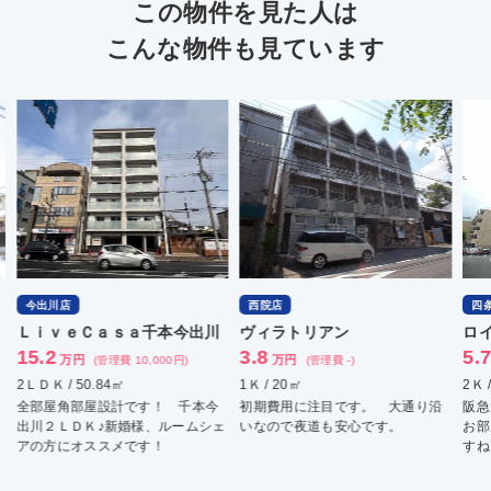
この物件を見た人は
こんな物件も見ています
西院店
四条烏丸店
本今出川
ヴィラトリアン
ロイヤルハイツⅢ
3.8
5.7
万円
万円
0円)
(管理費 -)
(管理費 6,000円)
1Ｋ / 20㎡
2Ｋ / 29㎡
 千本今
初期費用に注目です。 大通り沿
阪急大宮駅徒歩５分 少し広め
ルームシェ
いなので夜道も安心です。
お部屋をお探しの方にオススメ
すね。