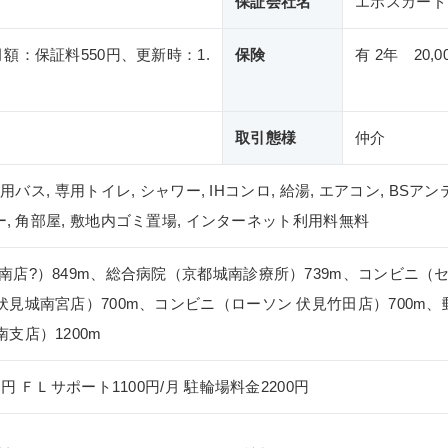
保証会社名
エポスカード
額：保証料550円、更新時：1.
保険
有 2年 20,0
取引態様
仲介
専用バス, 専用トイレ, シャワー, IHコンロ, 給湯, エアコン, BS
ー, 角部屋, 敷地内ゴミ置場, インターネット利用料無料
南店?）849m、総合病院（京都城南診療所）739m、コンビニ（セ
伏見城南宮店）700m、コンビニ（ローソン 伏見竹田店）700m
支店）1200m
円 ＦＬサポート1100円/月 駐輪場料金2200円