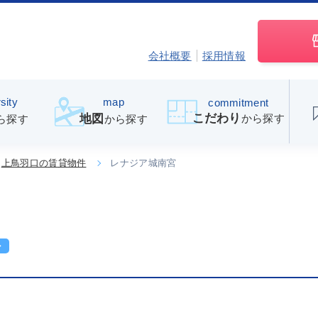
会社概要
採用情報
sity
map
commitment
こだわり
から探す
地図
ら探す
から探す
上鳥羽口の賃貸物件
レナジア城南宮
ン