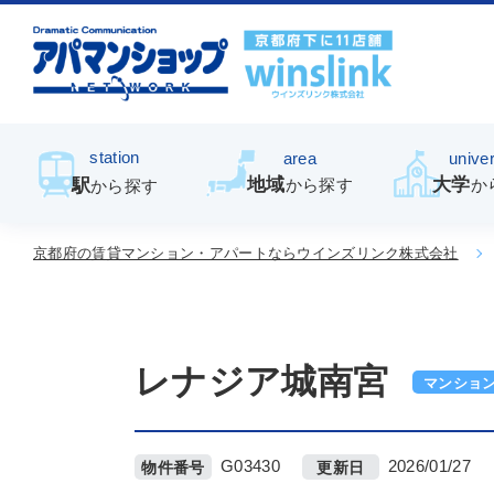
station
area
univer
地域
大学
駅
から探す
か
から探す
京都府の賃貸マンション・アパートならウインズリンク株式会社
レナジア城南宮
マンショ
G03430
2026/01/27
物件番号
更新日