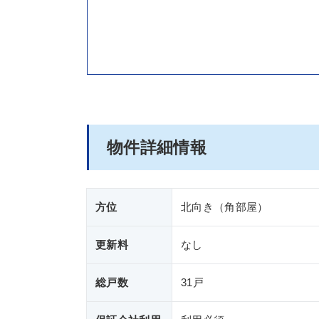
物件詳細情報
方位
北向き（角部屋）
更新料
なし
総戸数
31戸