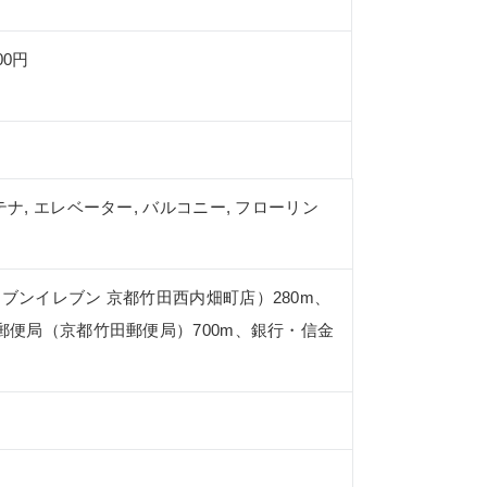
00円
アンテナ, エレベーター, バルコニー, フローリン
ブンイレブン 京都竹田西内畑町店）280m、
、郵便局（京都竹田郵便局）700m、銀行・信金