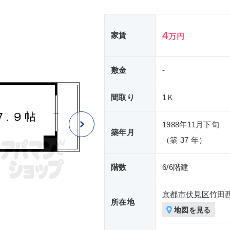
4
家賃
万円
敷金
-
間取り
1Ｋ
1988年11月下旬
築年月
（築 37 年）
階数
6/6階建
京都市伏見区
竹田
所在地
地図を見る