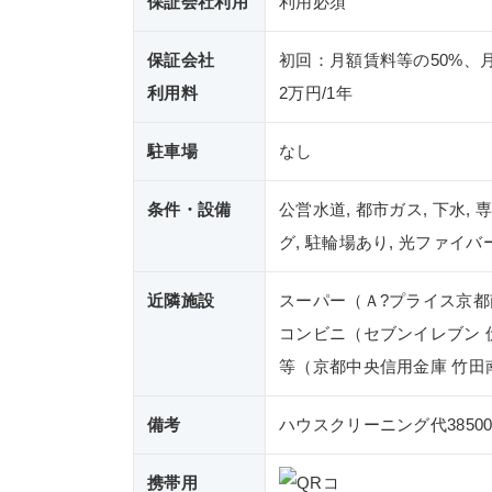
保証会社利用
利用必須
保証会社
初回：月額賃料等の50%、月
利用料
2万円/1年
駐車場
なし
条件・設備
公営水道, 都市ガス, 下水, 
グ, 駐輪場あり, 光ファイバ
近隣施設
スーパー（Ａ?プライス京都
コンビニ（セブンイレブン 
等（京都中央信用金庫 竹田南
備考
ハウスクリーニング代38500
携帯用