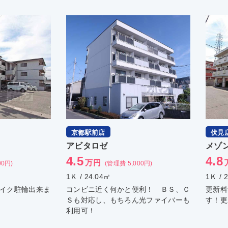
伏見店
京都
メゾン・ド・パーク
共栄
4.8
4.5
万円
00円)
(管理費 3,000円)
1Ｋ / 23.65㎡
1Ｋ / 
利！ ＢＳ、Ｃ
更新料ナシ！ 中型バイク駐輪出来ま
設備充
光ファイバーも
す！更新料なし！
談可能