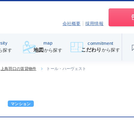
会社概要
採用情報
sity
map
commitment
こだわり
から探す
地図
ら探す
から探す
上鳥羽口の賃貸物件
トール・ハーヴェスト
ト
マンション