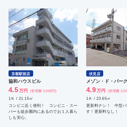
伏見店
京都駅前店
メゾン・ド・パーク
アビタロゼ
4.9
4.5
万円
万円
(管理費 3,000円)
(管理費 5,0
1Ｋ / 23.65㎡
1Ｋ / 24.04㎡
更新料ナシ！ 中型バイク駐輪出来ま
コンビニ近く何かと便
す！更新料なし！
Ｓも対応し、もちろん
利用可！