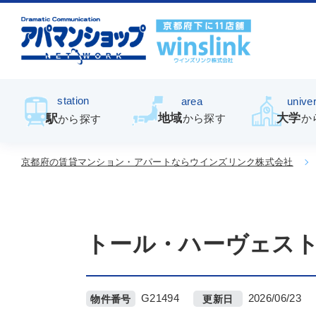
station
area
univer
地域
大学
駅
から探す
か
から探す
京都府の賃貸マンション・アパートならウインズリンク株式会社
トール・ハーヴェス
G21494
2026/06/23
物件番号
更新日