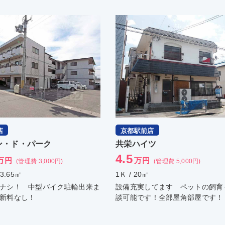
駅前店
伏見店
ハイツ
レナジア城南宮
4
万円
万円
(管理費 5,000円)
(管理費 6,000円)
20㎡
1Ｋ / 24.19㎡
実してます ペットの飼育も相
平成２９年４月外壁修繕済 ２Ｗ
です！全部屋角部屋です！
アクセス可能な竹田駅。名神の京
インターも近いです