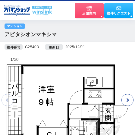
店舗案内
物件リクエスト
マンション
アビタシオンマキシマ
G25403
2025/12/01
物件番号
更新日
1
30