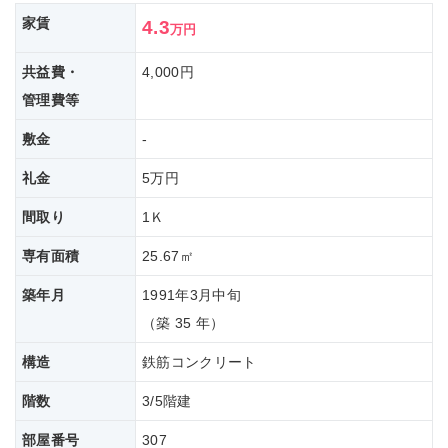
家賃
4.3
万円
共益費・
4,000円
管理費等
敷金
-
礼金
5万円
間取り
1Ｋ
専有面積
25.67㎡
築年月
1991年3月中旬
（築 35 年）
構造
鉄筋コンクリート
階数
3/5階建
部屋番号
307