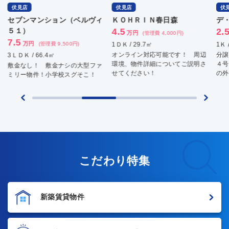
伏見店
伏見店
伏
セブンマンション（ベルヴィ
ＫＯＨＲＩＮ春日森
デ
５１）
4.5
2.
万円
(管理費 4,000円)
7.5
万円
(管理費 9,500円)
1ＤＫ / 29.7㎡
1Ｋ 
オンライン対応可能です！ 周辺
分譲
3ＬＤＫ / 66.4㎡
環境、物件詳細についてご説明さ
４号
敷金なし！ 敷金ナシの大型ファ
せてください！
の外
ミリー物件！小学校スグそこ！
こだわり特集
新築賃貸物件