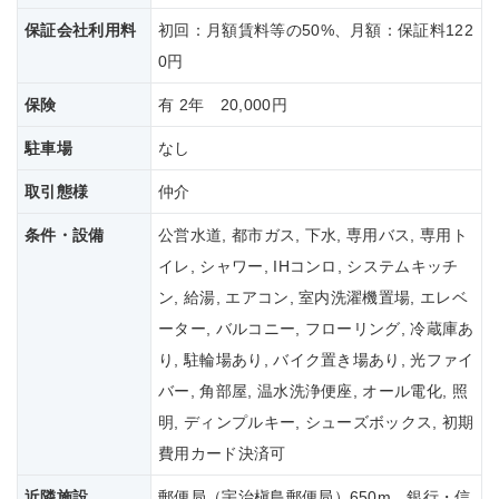
保証会社
利用料
初回：月額賃料等の50%、月額：保証料122
0円
保険
有 2年 20,000円
駐車場
なし
取引態様
仲介
条件・設備
公営水道, 都市ガス, 下水, 専用バス, 専用ト
イレ, シャワー, IHコンロ, システムキッチ
ン, 給湯, エアコン, 室内洗濯機置場, エレベ
ーター, バルコニー, フローリング, 冷蔵庫あ
り, 駐輪場あり, バイク置き場あり, 光ファイ
バー, 角部屋, 温水洗浄便座, オール電化, 照
明, ディンプルキー, シューズボックス, 初期
費用カード決済可
近隣施設
郵便局（宇治槇島郵便局）650m、銀行・信