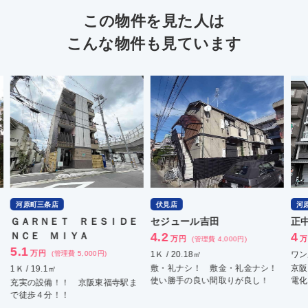
この物件を見た人は
こんな物件も見ています
河原町三条店
伏見店
河
ＧＡＲＮＥＴ ＲＥＳＩＤＥ
セジュール吉田
正
ＮＣＥ ＭＩＹＡ
4.2
4
万円
万
(管理費 4,000円)
5.1
万円
(管理費 5,000円)
1Ｋ / 20.18㎡
ワン
敷・礼ナシ！ 敷金・礼金ナシ！
京阪
1Ｋ / 19.1㎡
使い勝手の良い間取りが良し！
電化
充実の設備！！ 京阪東福寺駅ま
で徒歩４分！！