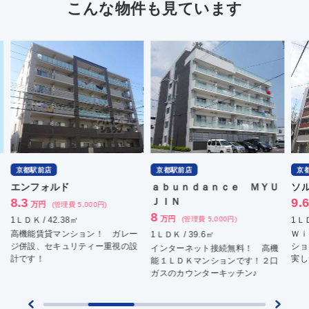
こんな物件も見ています
京都駅前店
京都駅前店
ａｂｕｎｄａｎｃｅ ＭＹＵ
ソルテラス京都ＪＵＪＯ華
ＪＩＮ
9.6
万円
(管理費 8,400円)
8
万円
(管理費 5,000円)
1ＬＤＫ / 32.68㎡
ガレー
Ｗｉ－Ｆｉ無料です！ 分譲マン
1ＬＤＫ / 39.6㎡
視の設
ションならではの重厚な造り、充
インターネット接続無料！ 高機
実した設備が魅力♪
能１ＬＤＫマンションです！２口
ガスのカウンターキッチン♪