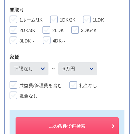
間取り
1ルーム/1K
1DK/2K
1LDK
2DK/3K
2LDK
3DK/4K
3LDK～
4DK～
家賃
～
共益費/管理費を含む
礼金なし
敷金なし
この条件で再検索