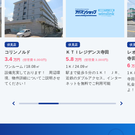
伏見店
伏見店
伏
コリンノルド
ＫＴＩレジデンス寺田
レ
3.4
5.8
寺
万円
万円
(管理費 6,000円)
(管理費 3,000円)
6
万
ワンルーム / 18.08㎡
1Ｋ / 24.09㎡
設備充実しております！ 周辺環
駅まで徒歩５分の１Ｋ！ ＪＲ、
1Ｋ 
境、物件詳細についてご説明させ
近鉄のダブルアクセス。インター
寺田
てください！
ネットを無料でご利用可能
礼金
よ！