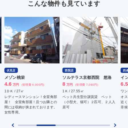
こんな物件も見ています
店
西院店
四条烏丸店
ン桃栄
ソルテラス京都西院 悠洛
インペリ
8
6.5
万円
万円
万円
(管理費 6,000円)
(管理費 7,080円)
(
 / 27㎡
1Ｋ / 27.55㎡
ワンルーム /
ィースマンション！全室角部
ペット共生型分譲賃貸 ペット
オススメセ
 全室角部屋！且つお隣との
（小型犬、猫可）２匹可、２人入
近くで６万
は収納が挟まれております。
居可
非候補に。
専用。