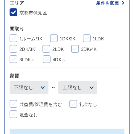
エリア
条件を変更
京都市伏見区
間取り
1ルーム/1K
1DK/2K
1LDK
2DK/3K
2LDK
3DK/4K
3LDK～
4DK～
家賃
～
共益費/管理費を含む
礼金なし
敷金なし