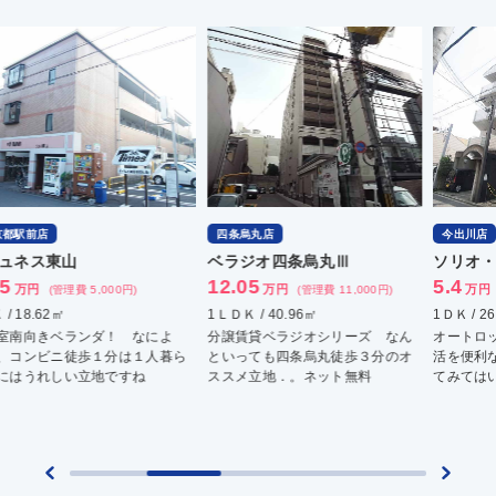
四条烏丸店
今出川店
西
ベラジオ四条烏丸Ⅲ
ソリオ・Ⅰ
Ｔ
12.05
5.4
Ｉ
万円
万円
(管理費 11,000円)
(管理費 5,000円)
西
1ＬＤＫ / 40.96㎡
1ＤＫ / 26㎡
6.
分譲賃貸ベラジオシリーズ なん
オートロック防犯カメラ有 新生
といっても四条烏丸徒歩３分のオ
活を便利な周辺環境でスタートし
1Ｋ 
ススメ立地．。ネット無料
てみてはいかがでしょうか！
西院
はり
込型