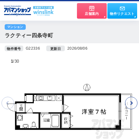
店舗案内
物件リクエスト
マンション
ラクティー四条寺町
G22336
2026/08/06
物件番号
更新日
1
30