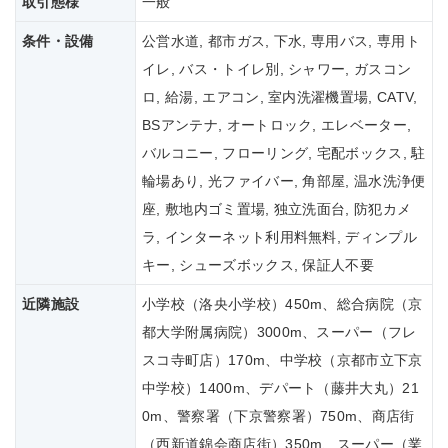
取引態様
一般
条件・設備
公営水道, 都市ガス, 下水, 専用バス, 専用ト
イレ, バス・トイレ別, シャワー, ガスコン
ロ, 給湯, エアコン, 室内洗濯機置場, CATV,
BSアンテナ, オートロック, エレベーター,
バルコニー, フローリング, 宅配ボックス, 駐
輪場あり, 光ファイバー, 角部屋, 温水洗浄便
座, 敷地内ゴミ置場, 独立洗面台, 防犯カメ
ラ, インターネット利用料無料, ディンプル
キー, シューズボックス, 保証人不要
近隣施設
小学校（洛央小学校）450m、総合病院（京
都大学附属病院）3000m、スーパー（フレ
スコ寺町店）170m、中学校（京都市立下京
中学校）1400m、デパート（藤井大丸）21
0m、警察署（下京警察署）750m、商店街
（西新道錦会商店街）350m、スーパー（業