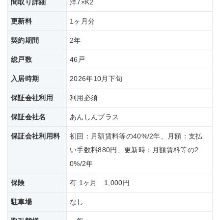
間取り詳細
洋7×K2
更新料
1ヶ月分
契約期間
2年
総戸数
46戸
入居時期
2026年10月下旬
保証会社利用
利用必須
保証会社名
あんしんプラス
保証会社
利用料
初回：月額賃料等の40%/2年、月額：支払
い手数料880円、更新時：月額賃料等の2
0%/2年
保険
有 1ヶ月 1,000円
駐車場
なし