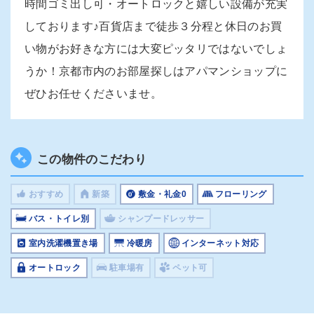
時間ゴミ出し可・オートロックと嬉しい設備が充実
しております♪百貨店まで徒歩３分程と休日のお買
い物がお好きな方には大変ピッタリではないでしょ
うか！京都市内のお部屋探しはアパマンショップに
ぜひお任せくださいませ。
この物件のこだわり
おすすめ
新築
敷金・礼金0
フローリング
バス・トイレ別
シャンプードレッサー
室内洗濯機置き場
冷暖房
インターネット対応
オートロック
駐車場有
ペット可