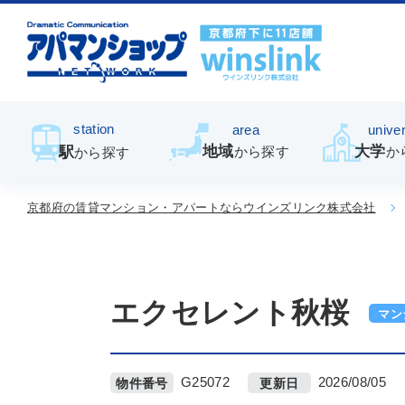
station
area
univer
地域
大学
駅
から探す
か
から探す
京都府の賃貸マンション・アパートならウインズリンク株式会社
エクセレント秋桜
マン
G25072
2026/08/05
物件番号
更新日