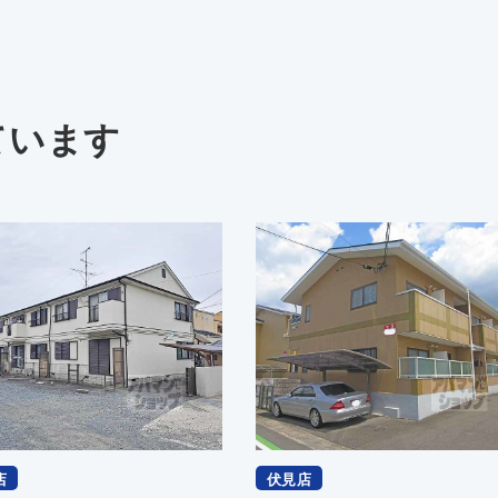
ています
店
伏見店