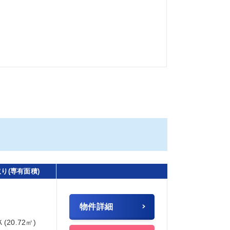
り(専有面積)
物件詳細
Ｋ(20.72㎡)