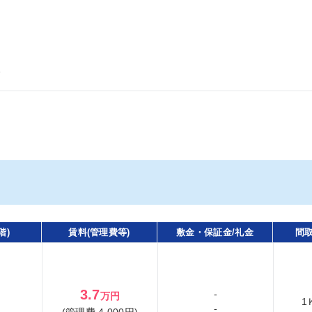
分
階)
賃料(管理費等)
敷金・保証金/礼金
間取
3.7
-
万円
1
-
(管理費 4,000円)