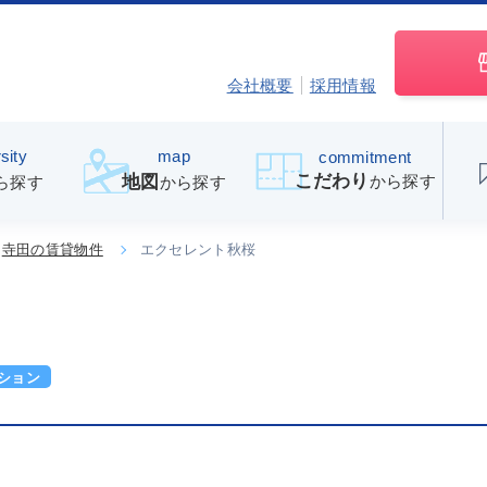
会社概要
採用情報
sity
map
commitment
こだわり
から探す
地図
ら探す
から探す
寺田の賃貸物件
エクセレント秋桜
ション