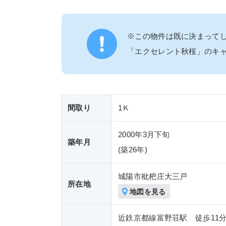
※この物件は既に決まって
「エクセレント秋桜」のキ
間取り
1Ｋ
2000年3月下旬
築年月
(築
26年)
城陽市枇杷庄大三戸
所在地
地図を見る
近鉄京都線富野荘駅 徒歩11