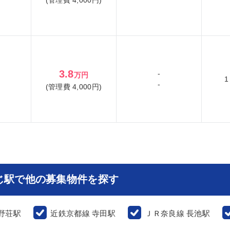
3.8
-
万円
1
-
(管理費 4,000円)
じ駅で他の募集物件を探す
野荘駅
近鉄京都線 寺田駅
ＪＲ奈良線 長池駅