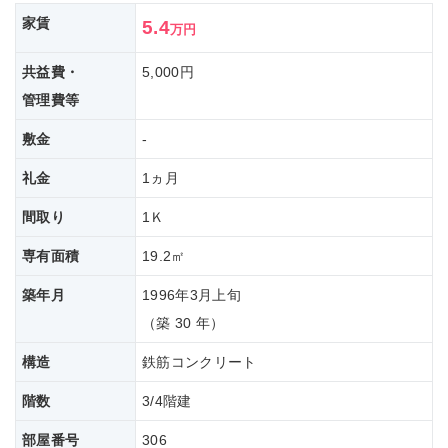
家賃
5.4
万円
共益費・
5,000円
管理費等
敷金
-
礼金
1ヵ月
間取り
1Ｋ
専有面積
19.2㎡
築年月
1996年3月上旬
（築 30 年）
構造
鉄筋コンクリート
階数
3/4階建
部屋番号
306