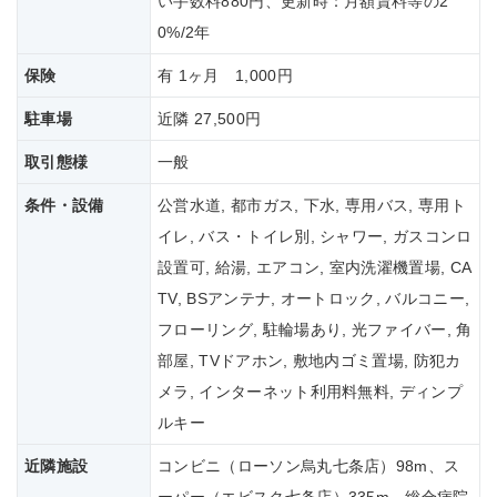
い手数料880円、更新時：月額賃料等の2
0%/2年
保険
有 1ヶ月 1,000円
駐車場
近隣 27,500円
取引態様
一般
条件・設備
公営水道, 都市ガス, 下水, 専用バス, 専用ト
イレ, バス・トイレ別, シャワー, ガスコンロ
設置可, 給湯, エアコン, 室内洗濯機置場, CA
TV, BSアンテナ, オートロック, バルコニー,
フローリング, 駐輪場あり, 光ファイバー, 角
部屋, TVドアホン, 敷地内ゴミ置場, 防犯カ
メラ, インターネット利用料無料, ディンプ
ルキー
近隣施設
コンビニ（ローソン烏丸七条店）98m、ス