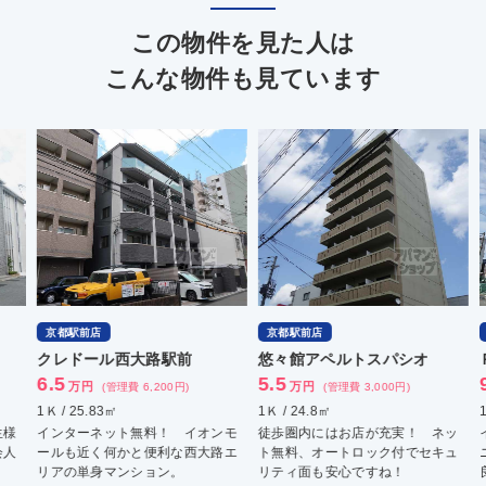
この物件を見た人は
こんな物件も見ています
京都駅前店
京都駅前店
京
クレドール西大路駅前
悠々館アペルトスパシオ
Ｐ
6.5
5.5
9.
万円
万円
(管理費 6,200円)
(管理費 3,000円)
1Ｋ / 25.83㎡
1Ｋ / 24.8㎡
1ＬＤ
インターネット無料！ イオンモ
徒歩圏内にはお店が充実！ ネッ
イン
ールも近く何かと便利な西大路エ
ト無料、オートロック付でセキュ
ニ、
リアの単身マンション。
リティ面も安心ですね！
良好