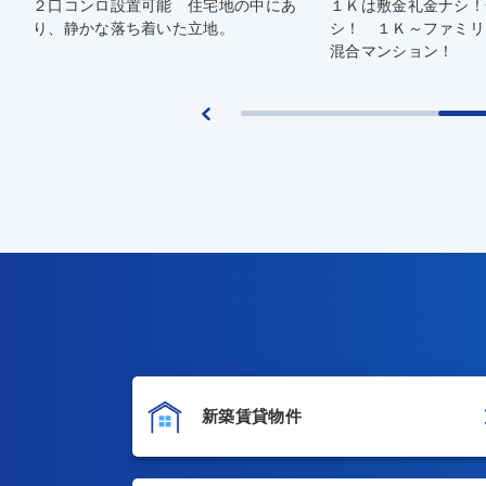
地の中にあ
１Ｋは敷金礼金ナシ！全室更新料ナ
２口コンロ
。
シ！ １Ｋ～ファミリータイプまでの
能！ 敷金
混合マンション！
です！
新築賃貸物件