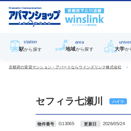
station
area
univer
地域
大学
駅
から探す
か
から探す
京都府の賃貸マンション・アパートならウインズリンク株式会社
セフィラ七瀬川
ハイツ
G13065
2026/05/24
物件番号
更新日