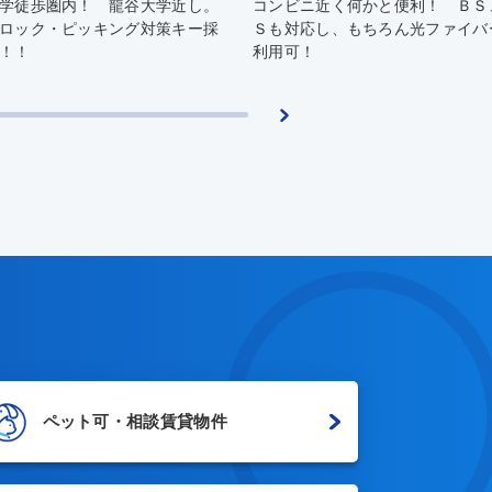
コンビニ近く何かと便利！ ＢＳ、Ｃ
日当たり良好！ 近く
Ｓも対応し、もちろん光ファイバーも
ドラッグストア、少し
利用可！
さん。
ペット可・相談賃貸物件