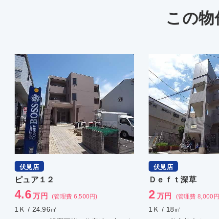
この物
伏見店
伏見店
Ｄｅｆｔ深草
ポプラハ
2
3.8
万円
万円
(管理費 8,000円)
1Ｋ / 18㎡
1Ｋ / 22㎡