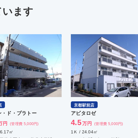
ています
京都駅前店
伏見店
アビタロゼ
グーテンハイムすな
4.5
3
万円
万円
(管理費 5,000円)
(管理費 2,000円)
1Ｋ / 24.04㎡
1Ｋ / 20㎡