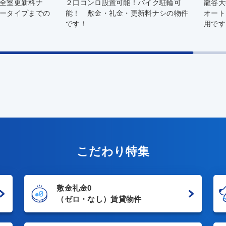
設置可能！バイク駐輪可
龍谷大学徒歩圏内！ 龍谷大学近し。
・礼金・更新料ナシの物件
オートロック・ピッキング対策キー採
用です！！
こだわり特集
敷金礼金0
（ゼロ・なし）賃貸物件