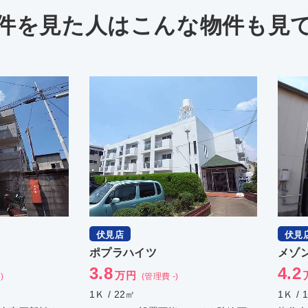
件を見た人は
こんな物件も見
伏見店
イツ
メゾン・ド・プラトー
4.2
万円
(管理費 -)
(管理費 5,000円)
1Ｋ / 16.17㎡