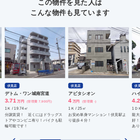
この物件を見た人は
こんな物件も見ています
伏見店
伏見店
伏
デトム・ワン城南宮道
アビタシオン
ハ
3.71
4
4.
万円
万円
(管理費 7,900円)
(管理費 -)
1Ｋ / 19.74㎡
1Ｋ / 25㎡
1ＤＫ
分譲賃貸！ 近くにはドラッグス
お安め単身マンション！伏見駅よ
龍大
トアやコンビニ有り！バイクも駐
り徒歩４分！
好！
輪可能です！
あり