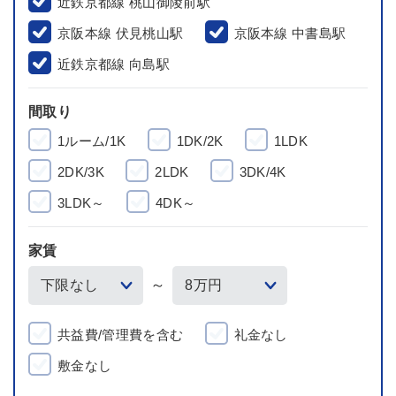
近鉄京都線 桃山御陵前駅
京阪本線 伏見桃山駅
京阪本線 中書島駅
近鉄京都線 向島駅
間取り
1ルーム/1K
1DK/2K
1LDK
2DK/3K
2LDK
3DK/4K
3LDK～
4DK～
家賃
～
共益費/管理費を含む
礼金なし
敷金なし