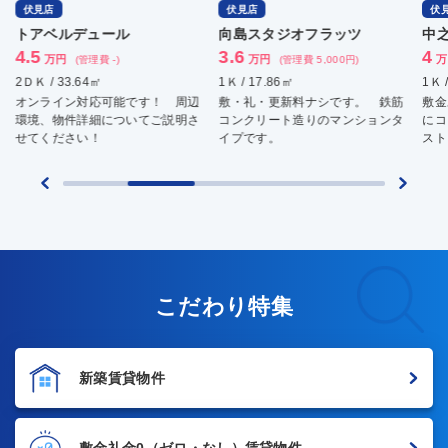
伏見店
伏見店
伏
トアベルデュール
向島スタジオフラッツ
中
4.5
3.6
4
万円
万円
万
(管理費 -)
(管理費 5,000円)
2ＤＫ / 33.64㎡
1Ｋ / 17.86㎡
1Ｋ 
オンライン対応可能です！ 周辺
敷・礼・更新料ナシです。 鉄筋
敷金
環境、物件詳細についてご説明さ
コンクリート造りのマンションタ
にコ
せてください！
イプです。
スト
こだわり特集
新築賃貸物件
敷金礼金0
（ゼロ・なし）賃貸物件