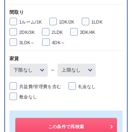
間取り
1ルーム/1K
1DK/2K
1LDK
2DK/3K
2LDK
3DK/4K
3LDK～
4DK～
家賃
～
共益費/管理費を含む
礼金なし
敷金なし
この条件で再検索