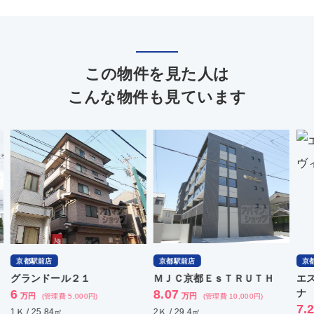
この物件を見た人は
こんな物件も見ています
京都駅前店
京都駅前店
京
グランドール２１
ＭＪＣ京都ＥｓＴＲＵＴＨ
エ
6
8.07
ナ
万円
万円
(管理費 5,000円)
(管理費 10,000円)
7.
1Ｋ / 25.84㎡
2Ｋ / 29.4㎡