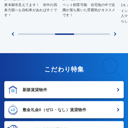
東本願寺見えてます！ 街中の四
ペット飼育可能 住宅地の中で近
1Ｋ 
条方面へも自転車があればすぐで
隣が落ち着いた雰囲気がオススメ
イン
す！
です！
入マ
らし
こだわり特集
新築賃貸物件
敷金礼金0
（ゼロ・なし）賃貸物件