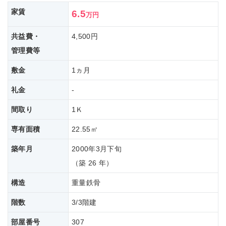
家賃
6.5
万円
共益費・
4,500円
管理費等
敷金
1ヵ月
礼金
-
間取り
1Ｋ
専有面積
22.55㎡
築年月
2000年3月下旬
（築 26 年）
構造
重量鉄骨
階数
3/3階建
部屋番号
307