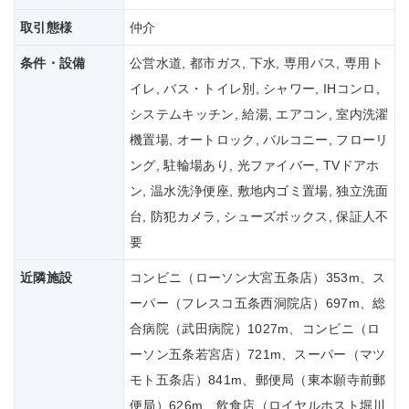
取引態様
仲介
条件・設備
公営水道, 都市ガス, 下水, 専用バス, 専用ト
イレ, バス・トイレ別, シャワー, IHコンロ,
システムキッチン, 給湯, エアコン, 室内洗濯
機置場, オートロック, バルコニー, フローリ
ング, 駐輪場あり, 光ファイバー, TVドアホ
ン, 温水洗浄便座, 敷地内ゴミ置場, 独立洗面
台, 防犯カメラ, シューズボックス, 保証人不
要
近隣施設
コンビニ（ローソン大宮五条店）353m、ス
ーパー（フレスコ五条西洞院店）697m、総
合病院（武田病院）1027m、コンビニ（ロ
ーソン五条若宮店）721m、スーパー（マツ
モト五条店）841m、郵便局（東本願寺前郵
便局）626m、飲食店（ロイヤルホスト堀川